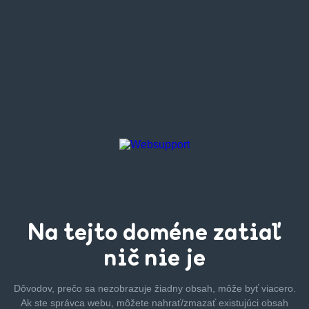
Na tejto
doméne zatiaľ
nič nie je
Dôvodov, prečo sa nezobrazuje žiadny obsah, môže byť
viacero.
Ak ste správca webu, môžete nahrať/zmazať
existujúci obsah